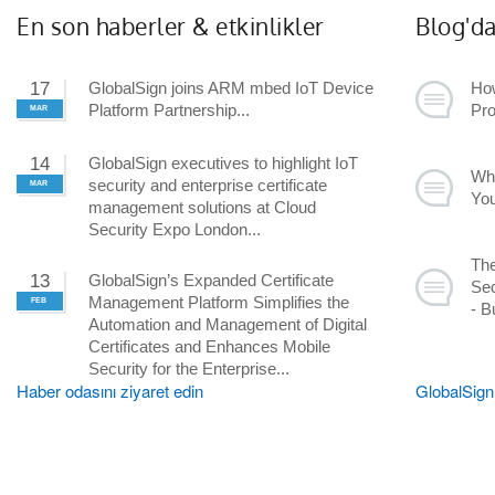
En son haberler & etkinlikler
Blog'd
17
GlobalSign joins ARM mbed IoT Device
How
Platform Partnership
Pro
MAR
14
GlobalSign executives to highlight IoT
Wha
security and enterprise certificate
MAR
Yo
management solutions at Cloud
Security Expo London
The
13
GlobalSign’s Expanded Certificate
Sec
Management Platform Simplifies the
FEB
- B
Automation and Management of Digital
Certificates and Enhances Mobile
Security for the Enterprise
Haber odasını ziyaret edin
GlobalSign 