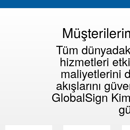
Rekabetçi bir avantaj elde edin
Dağıtımları otomatikleştirin ve ölçeklendirin
Müşterileri
Daha fazla bilgi
Tüm dünyadaki 
hizmetleri etk
maliyetlerini 
akışlarını güve
GlobalSign Kim
gü