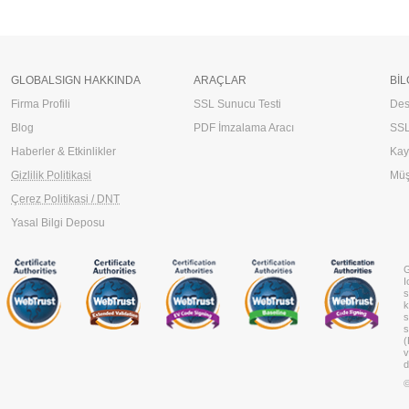
GLOBALSIGN HAKKINDA
ARAÇLAR
BIL
Firma Profili
SSL Sunucu Testi
Des
Blog
PDF İmzalama Aracı
SSL
Haberler & Etkinlikler
Kay
Gizlilik Politikasi
Müş
Çerez Politikasi / DNT
Yasal Bilgi Deposu
G
I
s
k
s
s
(
v
d
©