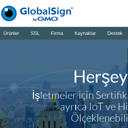
Ürünler
SSL
Firma
Kaynaklar
Destek
Herşey 
İşletmeler için Sertif
ayrıca IoT ve Hi
Ölçeklenebil