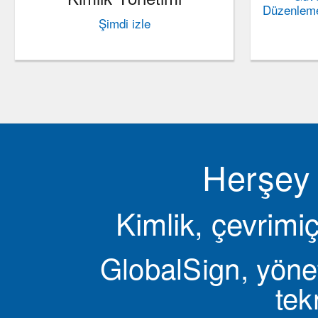
Düzenleme
Şimdi izle
Herşey 
Kimlik, çevrimiç
GlobalSign, yöne
tek