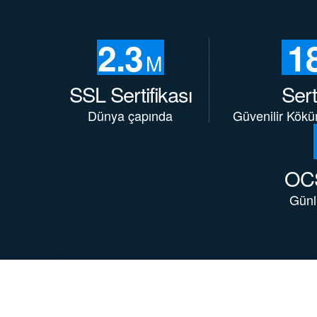
2.3
1
M
SSL Sertifikası
Sert
Dünya çapında
Güvenilir Kök
OCS
Günl