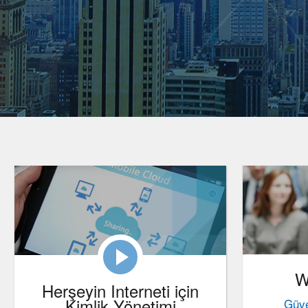
W
Herşeyin Interneti için
Kimlik Yönetimi
Güve