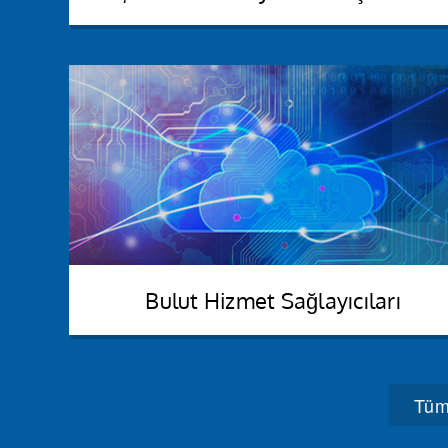
Küçük & Orta Büyüklükte
işletmeler
E-ticaret güveni ve web sitesi güvenliği garantisi
E-posta, kod ve doküman bütünlüğünün
sağlanması
Yetkisiz kullanıcıları ve cihazları önlemek
Daha fazla bilgi
Bulut Hizmet Sağlayıcıları
Bulut Hizmet Sağlayıcıları
Tüm
Hizmetinize güvenliği dahil edin