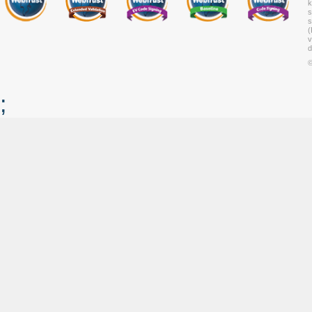
k
s
s
(
v
d
©
;