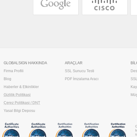
GLOBALSIGN HAKKINDA
ARAÇLAR
BIL
Firma Profili
SSL Sunucu Testi
Des
Blog
PDF İmzalama Aracı
SSL
Haberler & Etkinlikler
Kay
Gizlilik Politikasi
Müş
Çerez Politikasi / DNT
Yasal Bilgi Deposu
G
I
s