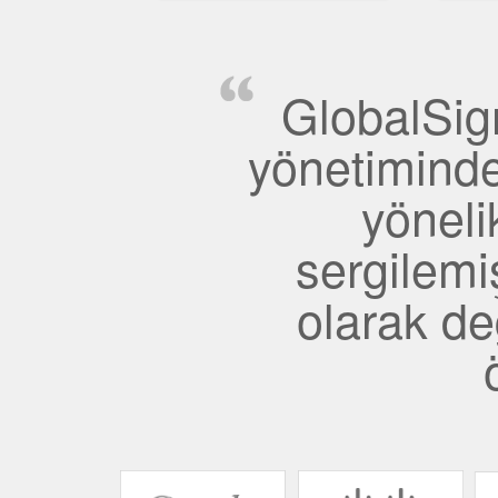
Globa
GlobalSign
Speed
Flagl
yönetiminde 
Rea
yöneli
sergilemi
olarak de