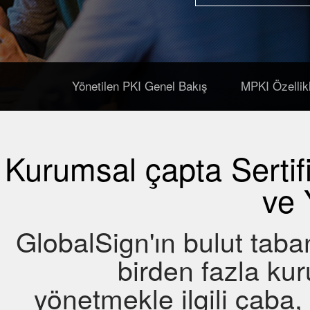
Yönetilen PKI Genel Bakış
MPKI Özellik
Kurumsal çapta Sertifi
ve
GlobalSign'ın bulut taban
birden fazla kuru
yönetmekle ilgili çaba,