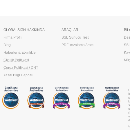
GLOBALSIGN HAKKINDA
ARAÇLAR
BIL
Firma Profili
SSL Sunucu Testi
Des
Blog
PDF İmzalama Aracı
SSL
Haberler & Etkinlikler
Kay
Gizlilik Politikasi
Müş
Çerez Politikasi / DNT
Yasal Bilgi Deposu
G
I
s
k
s
s
(
v
d
©