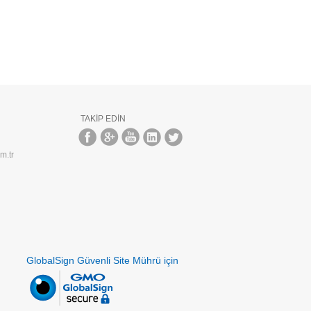
TAKIP EDIN
m.tr
GlobalSign Güvenli Site Mührü için