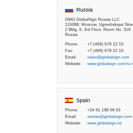
Russia
GMO GlobalSign Russia LLC
115088, Moscow, Ugreshskaya Stre
2 Bldg. 6, 3rd Floor, Room No. 318
Russia
Phone:
+7 (499) 678 22 10
Fax:
+7 (499) 678 22 10
Email:
sales@globalsign.com
Website:
www.globalsign.com/ru-r
Spain
Phone:
+34 91 198 08 03
Email:
ventas@globalsign.com
Website:
www.globalsign.es