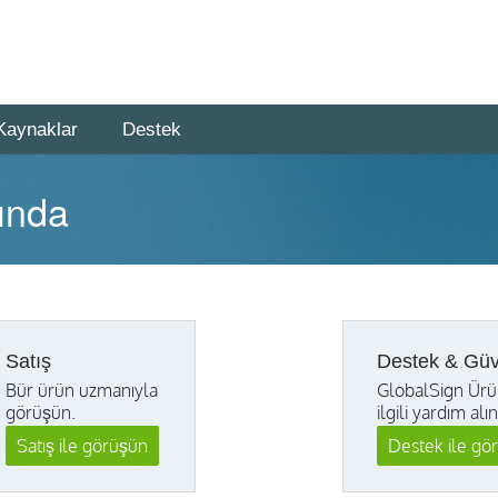
Kaynaklar
Destek
ında
Satış
Destek & Güv
Bür ürün uzmanıyla
GlobalSign Ürü
görüşün.
ilgili yardım alın
Satış ile görüşün
Destek ile gö