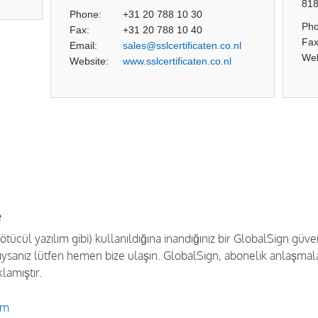
81
Phone:
+31 20 788 10 30
Pho
Fax:
+31 20 788 10 40
Fax
Email:
sales@sslcertificaten.co.nl
Web
Website:
www.sslcertificaten.co.nl
e
ücül yazılım gibi) kullanıldığına inandığınız bir GlobalSign güve
tıysanız lütfen hemen bize ulaşın. GlobalSign, abonelik anlaşmalar
lamıştır.
om