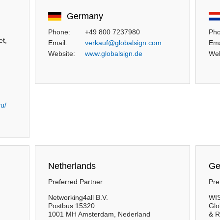
Germany
Phone:
+49 800 7237980
Pho
et,
Email:
verkauf@globalsign.com
Ema
Website:
www.globalsign.de
Web
u/
Netherlands
Ge
Preferred Partner
Pre
Networking4all B.V.
WIS
Postbus 15320
Glo
1001 MH Amsterdam, Nederland
& R