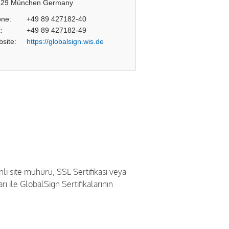
829 München Germany
ne:
+49 89 427182-40
:
+49 89 427182-49
site:
https://globalsign.wis.de
nli site mühürü, SSL Sertifikası veya
ı ile GlobalSign Sertifikalarının