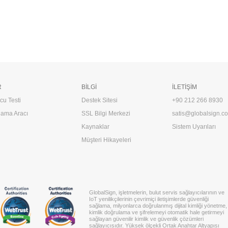
R
BILGI
İLETIŞIM
u Testi
Destek Sitesi
+90 212 266 8930
ama Aracı
SSL Bilgi Merkezi
satis@globalsign.co
Kaynaklar
Sistem Uyarıları
Müşteri Hikayeleri
GlobalSign, işletmelerin, bulut servis sağlayıcılarının ve
IoT yenilikçilerinin çevrimiçi iletişimlerde güvenliği
sağlama, milyonlarca doğrulanmış dijital kimliği yönetme,
kimlik doğrulama ve şifrelemeyi otomatik hale getirmeyi
sağlayan güvenilir kimlik ve güvenlik çözümleri
sağlayıcısıdır. Yüksek ölçekli Ortak Anahtar Altyapısı