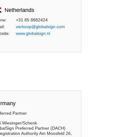
Netherlands
ne:
+31 85 8882424
il:
verkoop@globalsign.com
site:
www.globalsign.nl
rmany
ferred Partner
 Wiesinger/Schenk
balSign Preferred Partner (DACH)
egistration Authority Am Moosfeld 26,