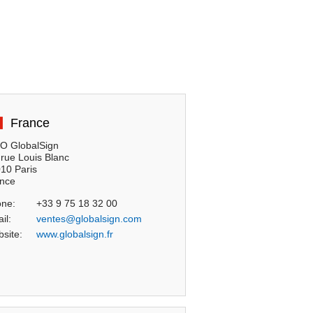
France
 GlobalSign
 rue Louis Blanc
10 Paris
nce
ne:
+33 9 75 18 32 00
il:
ventes@globalsign.com
site:
www.globalsign.fr