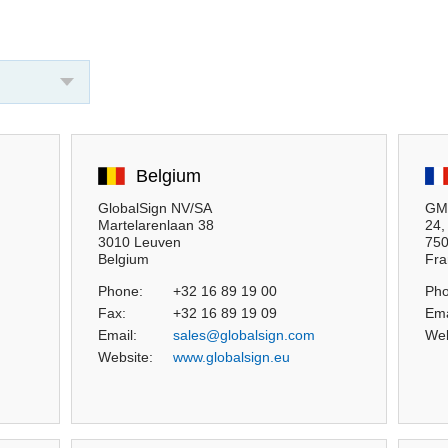
Belgium
GlobalSign NV/SA
GMO
Martelarenlaan 38
24,
3010 Leuven
750
Belgium
Fra
Phone:
+32 16 89 19 00
Pho
Fax:
+32 16 89 19 09
Ema
Email:
sales@globalsign.com
Web
Website:
www.globalsign.eu