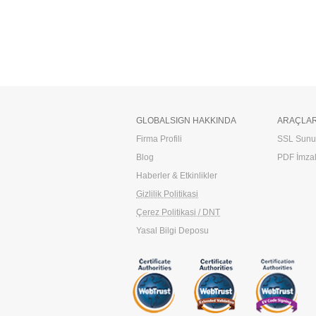
GLOBALSIGN HAKKINDA
ARAÇLA
Firma Profili
SSL Sunuc
Blog
PDF İmzal
Haberler & Etkinlikler
Gizlilik Politikasi
Çerez Politikasi / DNT
Yasal Bilgi Deposu