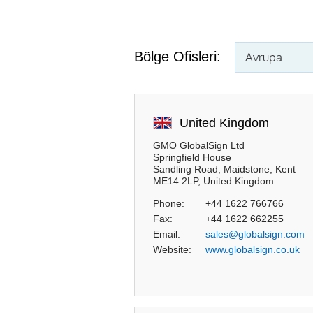
Bölge Ofisleri:
Avrupa
United Kingdom
GMO GlobalSign Ltd
Springfield House
Sandling Road, Maidstone, Kent
ME14 2LP, United Kingdom
Phone:
+44 1622 766766
Fax:
+44 1622 662255
Email:
sales@globalsign.com
Website:
www.globalsign.co.uk