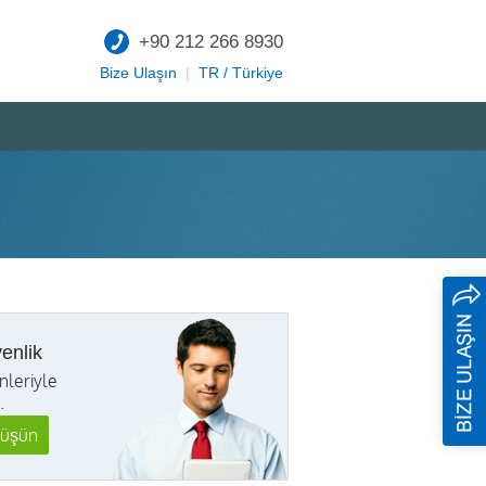
+90 212 266 8930
Bize Ulaşın
|
TR / Türkiye
enlik
nleriyle
.
rüşün