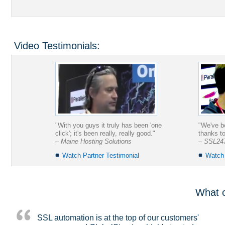
Video Testimonials:
GlobalSign'
CHA, a leading en
existing, cumber
easily produce s
state and federal
PDF İmzalama hakkında daha fazla bilgi
Örnek Olayı 
"With you guys it truly has been 'one
"We've b
click'; it's been really, really good."
thanks t
– Maine Hosting Solutions
– SSL24
Watch Partner Testimonial
Watch 
What o
GlobalSign'ın
Dudley Council s
SSL automation is at the top of our customers'
GlobalSign was able to deliver the platform and EV
Since purchasing a number of SSL Certificates
simple, easy to u