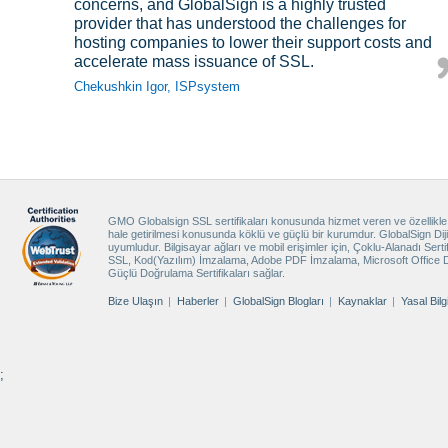
concerns, and GlobalSign is a highly trusted
SSL products that meet our operational and security
using GlobalSign’s Managed SSL, I have found the
SSL Certificates 
sacrificing securit
provider that has understood the challenges for
requirements and have helped make the switch to
whole process a joy compared to my previous SSL
Yönetilen SSL hakkında daha fazla bilgi
hosting companies to lower their support costs and
EV SSL Certificates straightforward.
Certificate provider.
Örnek Olayı G
accelerate mass issuance of SSL.
Alex New, Virgin Atlantic
Richard Sprigg, Dudley Council
Chekushkin Igor, ISPsystem
GMO Globalsign SSL sertifikaları konusunda hizmet veren ve özellikle SS
GlobalSign'
hale getirilmesi konusunda köklü ve güçlü bir kurumdur. GlobalSign Dijital
uyumludur. Bilgisayar ağları ve mobil erişimler için, Çoklu-Alanadı Ser
Implementing Gl
SSL, Kod(Yazılım) İmzalama, Adobe PDF İmzalama, Microsoft Office Dij
Aiphone to crea
Güçlü Doğrulama Sertifikaları sağlar.
significant time
authenticity and
Bize Ulaşın
Haberler
GlobalSign Blogları
Kaynaklar
Yasal Bil
PersonalSign™ hakkında daha fazla bilgi
Örnek Olayı 
;